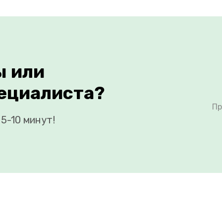
ы или
ециалиста?
Пр
5-10 минут!