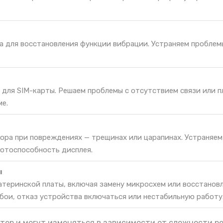
а для восстановления функции вибрации. Устраняем проблем
 для SIM-карты. Решаем проблемы с отсутствием связи или 
ме.
сора при повреждениях — трещинах или царапинах. Устраняем
ботоспособность дисплея.
ы
атеринской платы, включая замену микросхем или восстанов
бои, отказ устройства включаться или нестабильную работу
тер и могут изменяться в зависимости от сложности р